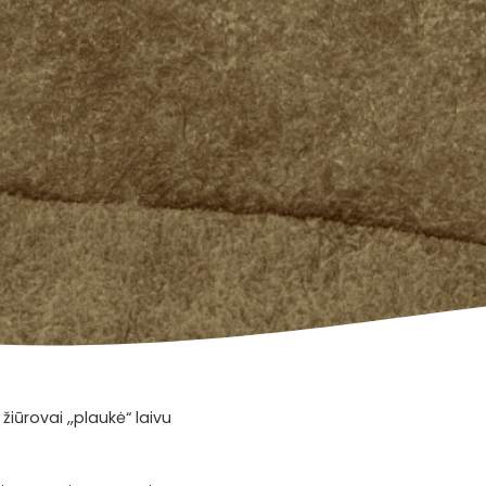
iūrovai ,,plaukė“ laivu