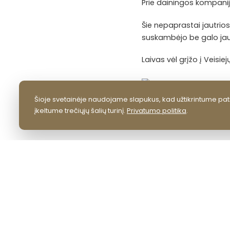
Prie dainingos kompani
Šie nepaprastai jautrios
suskambėjo be galo jautr
Laivas vėl grįžo į Veisi
Šioje svetainėje naudojame slapukus, kad užtikrintume pati
įkeltume trečiųjų šalių turinį.
Privatumo politika
.