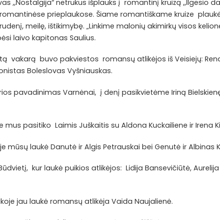
as ,,Nostalgija“ netrukus išplauks į romantinį kruizą ,,Ilgesio 
o romantinėse prieplaukose. Šiame romantiškame kruize plaukė
denį, meilę, ištikimybę. „Linkime malonių akimirkų visos kelion
ipėsi laivo kapitonas Saulius.
į tą vakarą buvo pakviestos romansų atlikėjos iš Veisiejų: Ren
onistas Boleslovas Vyšniauskas.
ios pavadinimas Varnėnai, į denį pasikvietėme Iriną Bielskienę
mus pasitiko Laimis Juškaitis su Aldona Kuckailiene ir Irena Ki
mūsų laukė Danutė ir Algis Petrauskai bei Genutė ir Albinas 
dvietį, kur laukė puikios atlikėjos: Lidija Bansevičiūtė, Aurelija
je jau laukė romansų atlikėja Vaida Naujalienė.