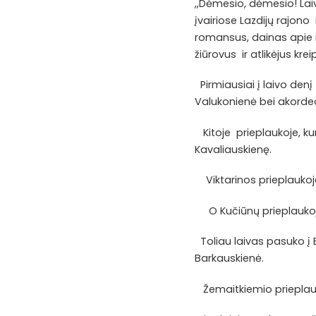
,,Dėmesio, dėmesio! Laiv
įvairiose Lazdijų rajon
romansus, dainas apie ru
žiūrovus ir atlikėjus kre
Pirmiausiai į laivo den
Valukonienė bei akorde
Kitoje prieplaukoje, kur
Kavaliauskienę.
Viktarinos prieplaukoje 
O Kučiūnų prieplaukoje 
Toliau laivas pasuko į Bū
Barkauskienė.
Žemaitkiemio prieplauko