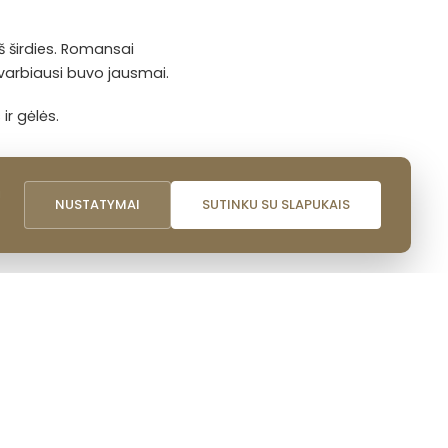
iš širdies. Romansai
svarbiausi buvo jausmai.
ir gėlės.
i
NUSTATYMAI
SUTINKU SU SLAPUKAIS