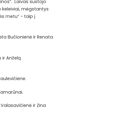
dainos“. Laivas sustojo
 keleiviai, mėgstantys
ės metu“ - taip į
ata Bučionienė ir Renata
 ir Anželą
aulevičiene.
Kamarūnai.
 Valasavičienė ir Zina