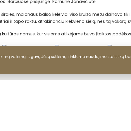
jos Barčiuose prisijungė Ramunė Janavičiūtė.
 širdies, malonaus balso keleiviai viso kruizo metu dainavo tik 
iai ir tapo raktu, atrakinančiu kiekvieno sielą, nes tą vakarą 
ejų kultūros namus, kur visiems atlikėjams buvo įteiktos padėkos 
kimą veikimą ir, gavę Jūsų sutikimą, rinktume naudojimo statistiką be
ATGAL Į NAUJIENAS