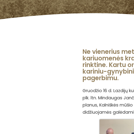
Ne vienerius met
kariuomenės kra
rinktine. Kartu 
kariniu-gynybini
pagerbimu.
Gruodžio 16 d. Lazdijų k
plk. ltn. Mindaugas Jan
planus, Kalniškės mūšio 
didžiuojamės galėdami di