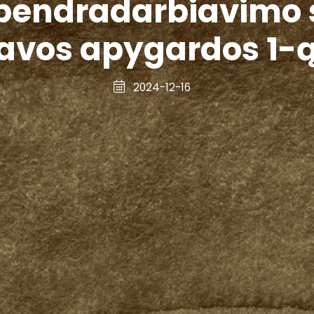
endradarbiavimo s
avos apygardos 1-ąj
2024-12-16