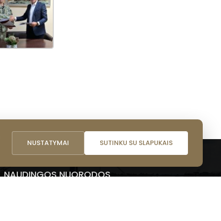
i
NUSTATYMAI
SUTINKU SU SLAPUKAIS
NAUDINGOS NUORODOS
Lazdijų rajono savivaldybė
Lazdijų turizmo informacinis centras