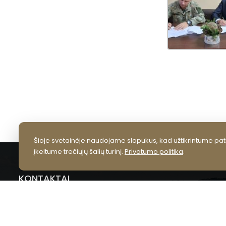
Šioje svetainėje naudojame slapukus, kad užtikrintume pati
įkeltume trečiųjų šalių turinį.
Privatumo politika
.
KONTAKTAI
VšĮ Lazdijų kultūros centras
Vilniaus g. 6, LT 67106 Lazdijai