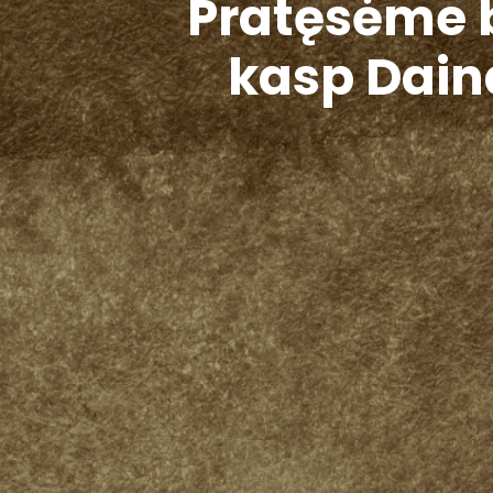
Pratęsėme b
kasp Dain