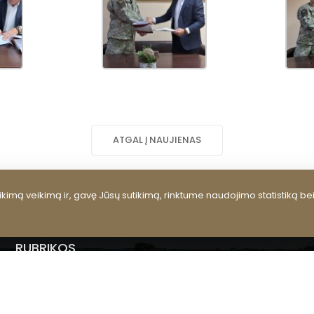
ATGAL Į NAUJIENAS
kimą veikimą ir, gavę Jūsų sutikimą, rinktume naudojimo statistiką be
RUBRIKOS
Kultūros centras
Renginiai