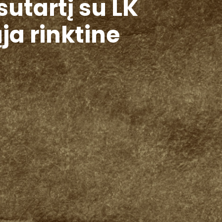
utartį su LK
a rinktine