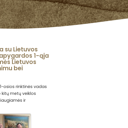
a su Lietuvos
apygardos 1-ąja
amės Lietuvos
nimu bei
1-osios rinktinės vadas
 kitų metų veiklos
žiaugiamės ir