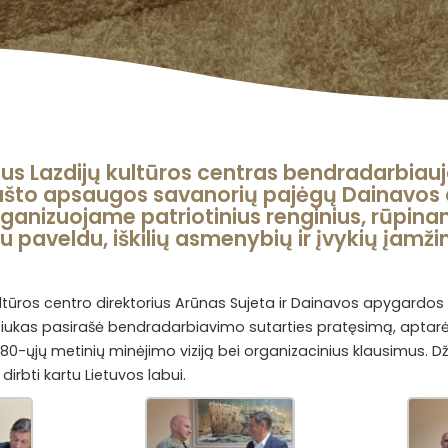
us Lazdijų kultūros centras bendradarbiauj
što apsaugos savanorių pajėgų Dainavos 
organizuojame patriotinius renginius, rūpin
u paveldu, iškilių asmenybių ir įvykių įamži
ultūros centro direktorius Arūnas Sujeta ir Dainavos apygardos 
čiukas pasirašė bendradarbiavimo sutarties pratęsimą, aptarė
80-ųjų metinių minėjimo viziją bei organizacinius klausimus. D
rbti kartu Lietuvos labui.