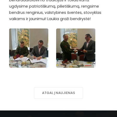
bendradarbiavimo tradicijas ir toliau kartu
ugdysime patriotiškumą, pilietiškumą, rengsime
bendrus renginius, valstybines šventes, stovyklas
vaikams ir jaunimui! Laukia graži bendrystė!
ATGAL Į NAUJIENAS