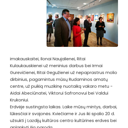
imakauskaitei, Ilonai Naujalienei, Ritai
Kulaukauskienei už meninius darbus bei Irmai
Gurevičienei, Ritai Gegužienei už nepaprastrus molio
dirbinius, pagamintus mūsų Rudaminos amatų
centre, už puikią muzikinę nuotaiką vakaro metu -
Aidai Abeciūnatei, Viktorui Safronovui bei Valdui
Krukoniui.
Erdvėje sustingsta laikas. Laike mūsų mintys, darbai,
lūkesčiai ir svajonės. Kviečiame ir Jus iki spalio 20 d.
užsukti į Lazdijų kultūros centro kultūrines erdves bei
aplankyti šią parodą.