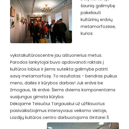
šaunią galimybę
pakeliauti
kultūrinių erdvių
metamorfozėse,
kurios
vykstakultūroscentre jau aštuonerius metus.
Parodos lankytojai buvo apdovanoti raktais į
kultūros lobius ir jiems suteikta galimybė patirti
savą metamorfozę. To rezultatas - bendras puikus
meno, dailės ir kūrybos darbas! Juk erdvė be
žmogaus, tik erdvė. Šiems dviems komponentams
susijungus gi
msta kūryba.
Dėkojame Teisučiui Targauskui už užfiksuotus
pasivaiksčiojimus intensyvaus veiksmo vietoje,
Lazdijų kultūros centro darbuotojoms Gintarei Š