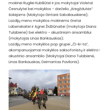
mokinei Rugilei Kubiliūtei ir jos mokytojai Violetai
Česnulytei bei mokyklos - darželio ,,Kregždutės“
šokėjams (Mokytoja Gintarė Sabaliauskienė);
Lazdijų meno mokyklos mokinėms Gretai
Labenskaitei ir Agnei Židžiūnaitei (mokytoja Diana
Tulabienė) bei elektro - akustiniam ansambliui
(mokytojas Linas Bankauskas);
Lazdijų meno mokyklos pop grupei ,,Či-ki-ta“,
akompanuojamai mokyklos saksofonistų ir elektro-
akustinio ansamblio (Mokytojai Diana Tulabienė,
Linas Bankauskas, Deimantas Pavilonis).