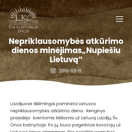
Nepriklausomybės atkūrimo
dienos minėjimas„Nupiešiu
Lietuvą“
2019-03-11
Lazdijuose iškilmingai paminėta Lietuvos
nepriklausomybės atkūrimo diena. Renginys
prasidėjo šventomis Mišiomis už Lietuvą Lazdijų Šv.
Onos bažnyčioje. Po jų, buvo pagerbtas kovotojų už