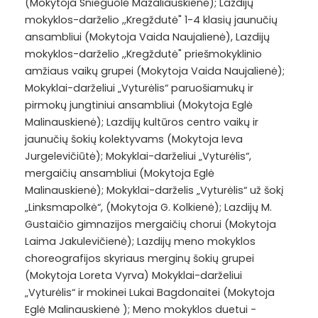
(Mokytoja Snieguolė Mazaliauskienė); Lazdijų
mokyklos-darželio ,,Kregždutė" 1-4 klasių jaunučių
ansambliui (Mokytoja Vaida Naujalienė), Lazdijų
mokyklos-darželio ,,Kregždutė" priešmokyklinio
amžiaus vaikų grupei (Mokytoja Vaida Naujalienė);
Mokyklai-da
rželiui „Vyturėlis“ paruošiamukų ir
pirmokų jungtiniui ansambliui (Mokytoja Eglė
Malinauskienė); Lazdijų kultūros centro vaikų ir
jaunučių šokių kolektyvams (Mokytoja Ieva
Jurgelevičiūtė); Mokyklai-darželiui „Vyturėlis“,
mergaičių ansambliui (Mokytoja Eglė
Malinauskienė); Mokyklai-darželis „Vyturėlis“ už šokį
„Linksmapolkė“, (Mokytoja G. Kolkienė); Lazdijų M.
Gustaičio gimnazijos mergaičių chorui (Mokytoja
Laima Jakulevičienė); Lazdijų meno mokyklos
choreografijos skyriaus merginų šokių grupei
(Mokytoja Loreta Vyrva) Mokyklai-darželiui
„Vyturėlis“ ir mokinei Lukai Bagdonaitei (Mokytoja
Eglė Malinauskienė ); Meno mokyklos duetui -