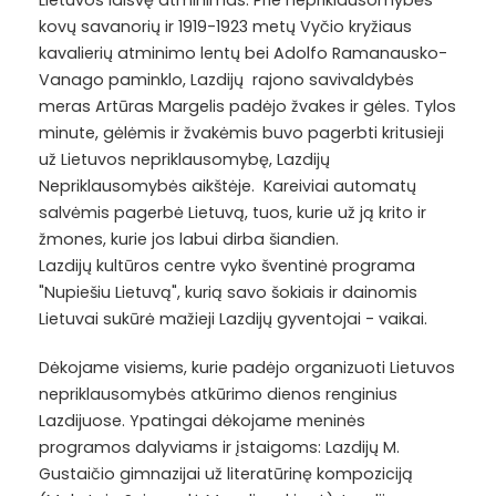
Lietuvos laisvę atminimas. Prie nepriklausomybės
kovų savanorių ir 1919-1923 metų Vyčio kryžiaus
kavalierių atminimo lentų bei Adolfo Ramanausko-
Vanago paminklo, Lazdijų rajono savivaldybės
meras Artūras Margelis padėjo žvakes ir gėles. Tylos
minute, gėlėmis ir žvakėmis buvo pagerbti kritusieji
už Lietuvos nepriklausomybę, Lazdijų
Nepriklausomybės aikštėje. Kareiviai automatų
salvėmis pagerbė Lietuvą, tuos, kurie už ją krito ir
žmones, kurie jos labui dirba šiandien.
Lazdijų kultūros centre vyko šventinė programa
"Nupiešiu Lietuvą", kurią savo šokiais ir dainomis
Lietuvai sukūrė mažieji Lazdijų gyventojai - vaikai.
Dėkojame visiems, kurie padėjo organizuoti Lietuvos
nepriklausomybės atkūrimo dienos renginius
Lazdijuose. Ypatingai dėkojame meninės
programos dalyviams ir įstaigoms: Lazdijų M.
Gustaičio gimnazijai už literatūrinę kompoziciją