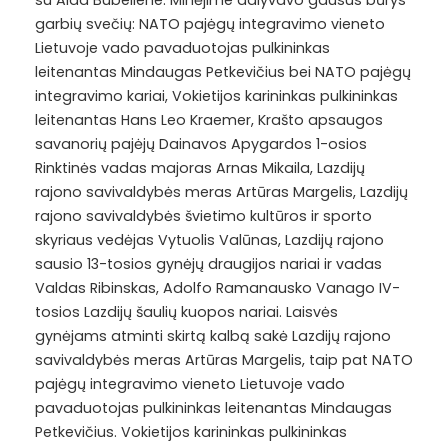
su Aida Bubeliene. Minėjime dalyvavo gausus būrys
garbių svečių: NATO pajėgų integravimo vieneto
Lietuvoje vado pavaduotojas pulkininkas
leitenantas Mindaugas Petkevičius bei NATO pajėgų
integravimo kariai, Vokietijos karininkas pulkininkas
leitenantas Hans Leo Kraemer, Krašto apsaugos
savanorių pajėjų Dainavos Apygardos 1-osios
Rinktinės vadas majoras Arnas Mikaila, Lazdijų
rajono savivaldybės meras Artūras Margelis, Lazdijų
rajono savivaldybės švietimo kultūros ir sporto
skyriaus vedėjas Vytuolis Valūnas, Lazdijų rajono
sausio 13-tosios gynėjų draugijos nariai ir vadas
Valdas Ribinskas, Adolfo Ramanausko Vanago IV-
tosios Lazdijų šaulių kuopos nariai. Laisvės
gynėjams atminti skirtą kalbą sakė Lazdijų rajono
savivaldybės meras Artūras Margelis, taip pat NATO
pajėgų integravimo vieneto Lietuvoje vado
pavaduotojas pulkininkas leitenantas Mindaugas
Petkevičius. Vokietijos karininkas pulkininkas