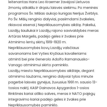
leitenantas Hans Leo Kraemer žavėjosi Lietuvos
žmonių atkakliu ir drąsiu laisvės siekimu. Po meninės
programos Šv. Mišias aukojo kunigas Nerijus Žvirblys.
Po Šv. Mišių renginio dalyviai, pasiimdami žvakeles,
rikiavosi eisenai į Nepriklausomybės aikštę. Pakeliui,
Lazdijų šauliukai ir Lazdijų rajono savivaldybės meras
Artūras Margelis, padėjo gėles ir žvakes prie
Atminimo lentų skirtų 1919-1920 m.
Nepriklausomybės kovų Lazdijų valsčiaus
savanoriams bei Vyties Kryžiaus kavalieriams
atminti bei prie Generolo Adolfo Ramanausko-
Vanago atminimui skirto paminklo.
Lazdijų miesto Nepriklausomybės aikštėje, degant
atminimo laužams, renginio dalyviai tylos minute
pagerbė laisvės gynėjus, žuvusius 1991 m. sausio 13-
tosios naktį. KASP Dainavos Apygardos 1-osios
Rinktinės kariai atliko salves, meras ir NATO pajėgų
integravimo kariai padėjo gėles ir žvakes prie
Nepriklausomybės paminklo.