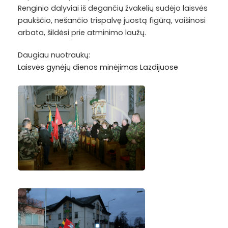
Renginio dalyviai iš degančių žvakelių sudėjo laisvės
paukščio, nešančio trispalvę juostą figūrą, vaišinosi
arbata, šildėsi prie atminimo laužų.
Daugiau nuotraukų:
Laisvės gynėjų dienos minėjimas Lazdijuose