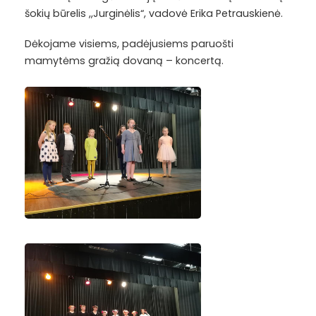
šokių būrelis ,,Jurginėlis“, vadovė Erika Petrauskienė.
Dėkojame visiems, padėjusiems paruošti
mamytėms gražią dovaną – koncertą.