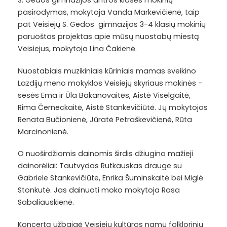
S. Gedos gimnazijos antros klasės mokinių
pasirodymas, mokytoja Vanda Markevičienė, taip
pat Veisiejų S. Gedos gimnazijos 3-4 klasių mokinių
paruoštas projektas apie mūsų nuostabų miestą
Veisiejus, mokytoja Lina Čakienė.
Nuostabiais muzikiniais kūriniais mamas sveikino
Lazdijų meno mokyklos Veisiejų skyriaus mokinės -
sesės Ema ir Ūla Bakanovaitės, Aistė Viselgaitė,
Rima Černeckaitė, Aistė Stankevičiūtė. Jų mokytojos
Renata Bučionienė, Jūratė Petraškevičienė, Rūta
Marcinonienė.
O nuoširdžiomis dainomis širdis džiugino mažieji
dainorėliai: Tautvydas Rutkauskas drauge su
Gabriele Stankevičiūte, Enrika Šuminskaitė bei Miglė
Stonkutė. Jas dainuoti moko mokytoja Rasa
Sabaliauskienė.
Koncertą užbaigė Veisiejų kultūros namų folklorinių