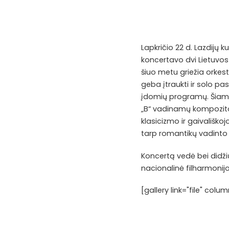
Lapkričio 22 d. Lazdijų 
koncertavo dvi Lietuvos 
šiuo metu griežia orkest
geba įtraukti ir solo p
įdomių programų. Šiame 
„B“ vadinamų kompozito
klasicizmo ir gaivališk
tarp romantikų vadint
Koncertą vedė bei didži
nacionalinė filharmonij
[gallery link="file" co