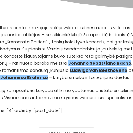
kultūros centro mažojoje salėje vyko klasikinėsmuzikos vakaras "
jaunosios atlikėjos – smuikininkė Miglė Serapinaitė ir pianistė V
re „Kremerata Baltica“. Į tankų kolektyvo koncertų bei gastrolių
asirodymus. Su pianiste Vaida ji bendradarbiauja jau keletą met
koncerte klausytojams buvo suteikta reta galimybė pasigrožėt
rių – rafinuoto baroko meistro
Johanno Sebastiano Bacho
ojo romantizmo sandūrą įkūnijusio
Ludwigo van Beethoveno
be
o
Johanneso Brahmso
– kūryba smuiko ir fortepijono duetui.
ųjų kompozitorių kūrybos atlikimo ypatumus pristatė smuikinin
os Visuomenės informavimo skyriaus vyriausiasis specialistas 
lumns="4" orderby="post_date"]