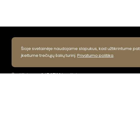
KONTAKTAI
Šioje svetainėje naudojame slapukus, kad užtikrintume pati
įkeltume trečiųjų šalių turinį.
Privatumo politika
.
VšĮ Lazdijų kultūros centras
Vilniaus g. 6, LT 67106 Lazdijai
info@lazdijukc.lt
+370 318 52245
Facebook