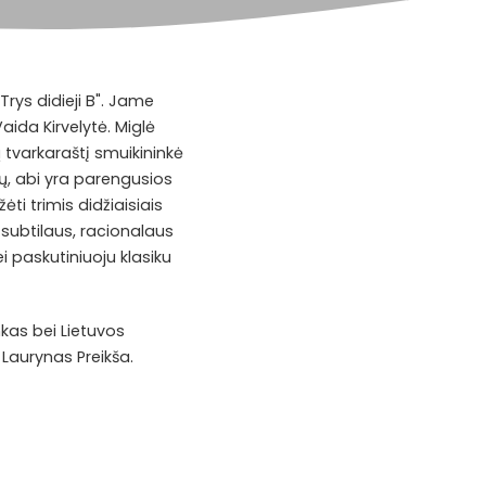
Trys didieji B". Jame
aida Kirvelytė. Miglė
 tvarkaraštį smuikininkė
ų, abi yra parengusios
i trimis didžiaisiais
, subtilaus, racionalaus
i paskutiniuoju klasiku
kas bei Lietuvos
Laurynas Preikša.