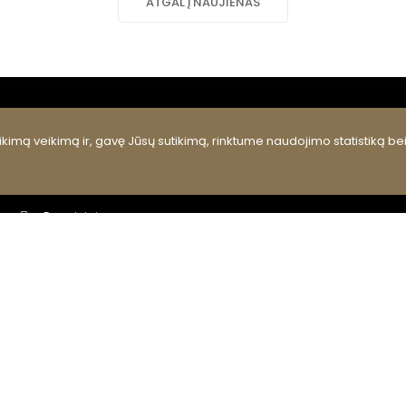
ATGAL Į NAUJIENAS
RUBRIKOS
kimą veikimą ir, gavę Jūsų sutikimą, rinktume naudojimo statistiką be
Kultūros centras
Renginiai
Meno kolektyvai
Kultūros pasas, edukacijos
Projektai
Viešieji pirkimai