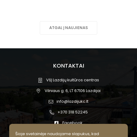
ATGAL Į NAUJIENAS
KONTAKTAI
VšĮ Lazdijų kultūros centras
Vilniaus g. 6, LT 67106 Lazdijai
info@lazdijukc.lt
+370 318 52245
Facebook
Šioje svetainėje naudojame slapukus, kad