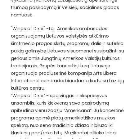
Vykdama į koncertą Lazdijuose , grupė surengė
trumpą pasirodymą ir Veisiejų socialinės globos
namuose.
"Wings of Dixie" -tai Amerikos ambasados
organizuojamų Lietuvos valstybės atkūrimo
šimtmečio progos skirtų programų dalis ir suteikia
puikią galimybę Lietuvos visuomenei susipažinti su
geriausiomis Jungtinių Amerikos Valstijų kultūros
tradicijomis. Grupės koncertinį turą Lietuvoje
organizuoja prodiuserinė kompanija Arts Libera
International bendradarbiaudama kartu su Lazdijų
kultūros centru.
“Wings of Dixie“ - spalvingas ir ekspresyvus
ansamblis, kuris kiekvieną savo pasirodymą
apibūdina vienu žodžiu “Americana”. Jų koncertinė
programa apimė platų amerikietiškos muzikos
spektrą, nuo seno tradicinio džiazo ir bliuzo iki
klasikinių pop/roko hitų. Muzikantai atlieko labai