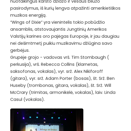
nuotaikingus karšto džiazo ir vėsaus bliuzo
pasirodymus, iš kurių lengva atpažinti amerikietiškos
muzikos energiją.
“Wings of Dixie“ yra vienintelis tokio pobūdžio
ansamblis, atstovaujantis Jungtinių Amerikos
Valstijų karines oro pajėgas Europoje, ir jau daugiau
nei dešimtmetį puikiu muzikavimu džiūgina savo
gerbėjus.
Grupėje grojo - vadovas vrš. Tim Stombaugh (
perkusija), vrš. Rebecca Collins (klarnetas,
saksofonas, vokalas), vyr. srž. Alex Nikiforoff
(gitara), vyr. srž. Adam Porter (bosas), št. Srž. Ben
Huseby (trombonas, gitara, vokalas), št. Srž. Will
McCrary (trimitas, armonikėlė, vokalas), laiv. Linda
Casul (vokalas).