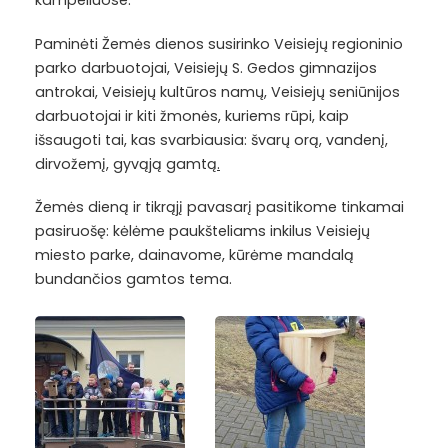
kampeliuose.
Paminėti Žemės dienos susirinko Veisiejų regioninio
parko darbuotojai, Veisiejų S. Gedos gimnazijos
antrokai, Veisiejų kultūros namų, Veisiejų seniūnijos
darbuotojai ir kiti žmonės, kuriems rūpi, kaip
išsaugoti tai, kas svarbiausia: švarų orą, vandenį,
dirvožemį, gyvąją gamtą
.
Žemės dieną ir tikrąjį pavasarį pasitikome tinkamai
pasiruošę: kėlėme paukšteliams inkilus Veisiejų
miesto parke, dainavome, kūrėme mandalą
bundančios gamtos tema.