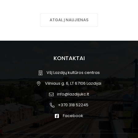
ATGAL Į NAUJIENAS
KONTAKTAI
VšĮ Lazdijų kultūros centras
Vilniaus g. 6, LT 67106 Lazdijai
info@lazdijukc.lt
+370 318 52245
Facebook