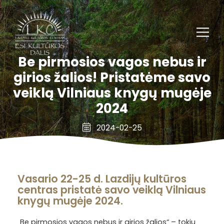
Be pirmosios vagos nebus ir
girios žalios! Pristatėme savo
veiklą Vilniaus knygų mugėje
2024
2024-02-25
Vasario 22-25 d. Lazdijų kultūros
centras pristatė savo veiklą Vilniaus
knygų mugėje 2024.
„Be pirmosios vagos nebus ir girios žalios“ – tokiu