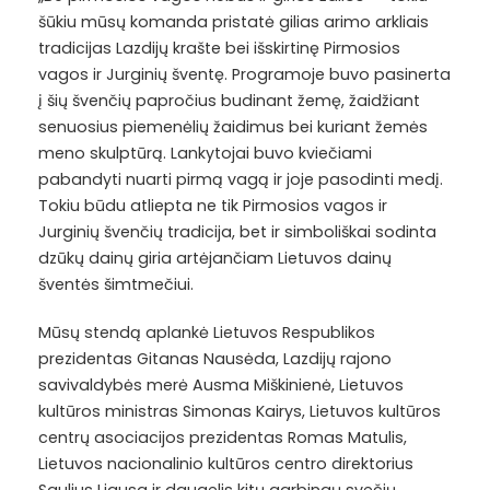
šūkiu mūsų komanda pristatė gilias arimo arkliais
tradicijas Lazdijų krašte bei išskirtinę Pirmosios
vagos ir Jurginių šventę. Programoje buvo pasinerta
į šių švenčių papročius budinant žemę, žaidžiant
senuosius piemenėlių žaidimus bei kuriant žemės
meno skulptūrą. Lankytojai buvo kviečiami
pabandyti nuarti pirmą vagą ir joje pasodinti medį.
Tokiu būdu atliepta ne tik Pirmosios vagos ir
Jurginių švenčių tradicija, bet ir simboliškai sodinta
dzūkų dainų giria artėjančiam Lietuvos dainų
šventės šimtmečiui.
Mūsų stendą aplankė
Lietuvos Respublikos
prezidentas Gitanas Nausėda, Lazdijų rajono
savivaldybės merė Ausma Miškinienė, Lietuvos
kultūros ministras Simonas Kairys, Lietuvos kultūros
centrų asociacijos prezidentas Romas Matulis,
Lietuvos nacionalinio kultūros centro direktorius
Saulius Liausa ir daugelis kitų garbingų svečių.