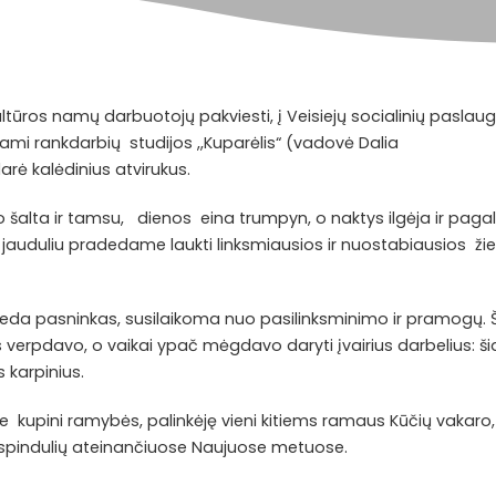
ultūros namų darbuotojų pakviesti, į Veisiejų socialinių paslau
jami rankdarbių studijos ,,Kuparėlis“ (vadovė Dalia
arė kalėdinius atvirukus.
 šalta ir tamsu, dienos eina trumpyn, o naktys ilgėja ir pagal
u jauduliu pradedame laukti linksmiausios ir nuostabiausios ži
deda pasninkas, susilaikoma nuo pasilinksminimo ir pramogų
erpdavo, o vaikai ypač mėgdavo daryti įvairius darbelius: šia
s karpinius.
kupini ramybės, palinkėję vieni kitiems ramaus Kūčių vakaro,
es spindulių ateinančiuose Naujuose metuose.