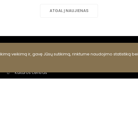
ATGAL Į NAUJIENAS
kimą veikimą ir, gavę Jūsų sutikimą, rinktume naudojimo statistiką be
RUBRIKOS
Kultūros centras
Renginiai
Meno kolektyvai
Kultūros pasas, edukacijos
Projektai
Viešieji pirkimai