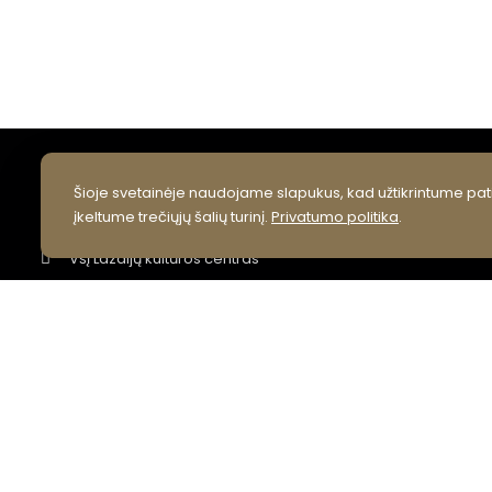
Šioje svetainėje naudojame slapukus, kad užtikrintume pati
KONTAKTAI
įkeltume trečiųjų šalių turinį.
Privatumo politika
.
VšĮ Lazdijų kultūros centras
Vilniaus g. 6, LT 67106 Lazdijai
info@lazdijukc.lt
+370 318 52245
Facebook