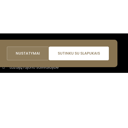
i
NAUDINGOS NUORODOS
NUSTATYMAI
SUTINKU SU SLAPUKAIS
Lazdijų rajono savivaldybė
Lazdijų turizmo informacinis centras
Lazdijų viešoji biblioteka
Lietuvos nacionalinis kultūros centras
LR Kultūros ministerija
Leidinys „Jei krizė arba karas: kaip elgtis?"
Aktuali informacija ukrainiečiams / ltua.lt