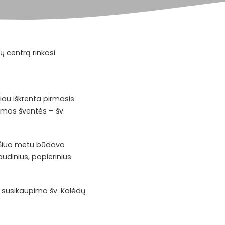
gų
centrą rinkosi
iau iškrenta pirmasis
emos šventės – šv.
. Šiuo metu būdavo
udinius, popierinius
 susikaupimo šv. Kalėdų