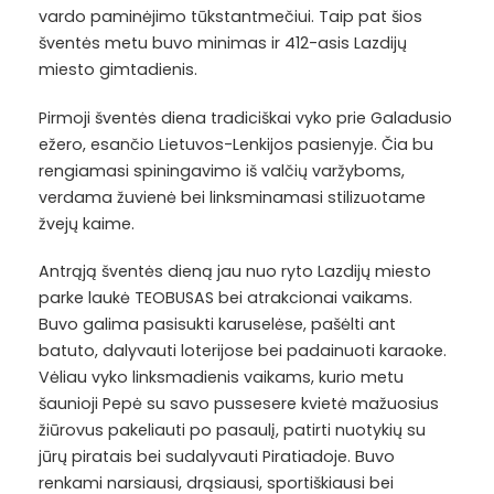
vardo paminėjimo tūkstantmečiui. Taip pat šios
šventės metu buvo minimas ir 412-asis Lazdijų
miesto gimtadienis.
Pirmoji šventės diena tradiciškai vyko prie Galadusio
ežero, esančio Lietuvos-Lenkijos pasienyje. Čia bu
rengiamasi spiningavimo iš valčių varžyboms,
verdama žuvienė bei linksminamasi stilizuotame
žvejų kaime.
Antrąją šventės dieną jau nuo ryto Lazdijų miesto
parke laukė TEOBUSAS bei atrakcionai vaikams.
Buvo galima pasisukti karuselėse, pašėlti ant
batuto, dalyvauti loterijose bei padainuoti karaoke.
Vėliau vyko linksmadienis vaikams, kurio metu
šaunioji Pepė su savo pussesere kvietė mažuosius
žiūrovus pakeliauti po pasaulį, patirti nuotykių su
jūrų piratais bei sudalyvauti Piratiadoje. Buvo
renkami narsiausi, drąsiausi, sportiškiausi bei