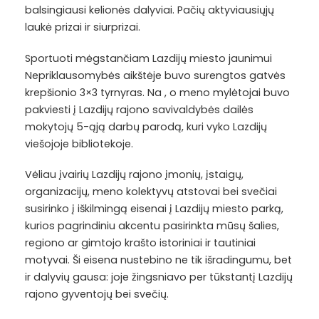
balsingiausi kelionės dalyviai. Pačių aktyviausiųjų
laukė prizai ir siurprizai.
Sportuoti mėgstančiam Lazdijų miesto jaunimui
Nepriklausomybės aikštėje buvo surengtos gatvės
krepšionio 3×3 tyrnyras. Na , o meno mylėtojai buvo
pakviesti į Lazdijų rajono savivaldybės dailės
mokytojų 5-ąją darbų parodą, kuri vyko Lazdijų
viešojoje bibliotekoje.
Vėliau įvairių Lazdijų rajono įmonių, įstaigų,
organizacijų, meno kolektyvų atstovai bei svečiai
susirinko į iškilmingą eisenai į Lazdijų miesto parką,
kurios pagrindiniu akcentu pasirinkta mūsų šalies,
regiono ar gimtojo krašto istoriniai ir tautiniai
motyvai. Ši eisena nustebino ne tik išradingumu, bet
ir dalyvių gausa: joje žingsniavo per tūkstantį Lazdijų
rajono gyventojų bei svečių.