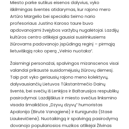
Miesto parke sutikus eisenos dalyvius, vyko
iškilmingas šventės atidarymas, kur rajono mero
Artūro Margelio bei specialia Seimo nario
profesoriaus Justino Karoso taure buvo
apdovanojami žvejybos varžybų nugalėtojai. Lazdijų
kultūros centro atlikėjai gausiai susirinkusiems
žiūrovams padovanojo įspūdingą reginį – pirmąją
lietuviškąją roko operą „Velnio nuotaka“.
Žaismingi personažai, spalvingos mizanscenos visai
valandai prikaustė susidomėjusių žiūrovų dėmesį.
Taip pat vyko geriausių rajono meno kolektyvų,
dalyvausiančių Lietuvos Tūkstantmečio Dainų
šventė, bei svečių iš Lenkijos ir Baltarusijos respublikų
pasirodymai. Lazdijiškius ir miesto svečius linksmino
visada šmaikščios „Dzyvų dzyvų“ humoristas
Apalonija (Birutė Vanagienė) ir Kunigunda (Stasė
Liaukevičienė). Nuotaikingą ir spalvingą pasirodymą
dovanojo populiariosios muzikos atlikėjai Žilvinas