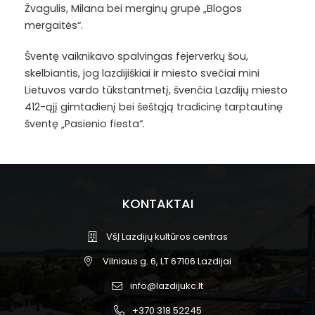
Žvagulis, Milana bei merginų grupė „Blogos
mergaitės“.
Šventę vaiknikavo spalvingas fejerverkų šou,
skelbiantis, jog lazdijiškiai ir miesto svečiai mini
Lietuvos vardo tūkstantmetį, švenčia Lazdijų miesto
412-ąjį gimtadienį bei šeštąją tradicinę tarptautinę
šventę „Pasienio fiesta“.
KONTAKTAI
VšĮ Lazdijų kultūros centras
Vilniaus g. 6, LT 67106 Lazdijai
info@lazdijukc.lt
+370 318 52245