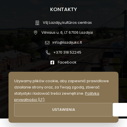
KONTAKTY
VšĮ Lazdijų kultūros centras
Vilniaus u. 6, LT 67106 Lazdijai
info@lazdijukc.lt
+370 318 52245
Facebook
Używamy plików cookie, aby zapewnić prawidłowe
działanie strony oraz, za Twoją zgodą, zbierać
© 2026 Lazdijų kultūros centras.
statystyki i ładować treści zewnętrzne.
Polityka
Wszelkie prawa zastrzeżone
prywatności (LT)
.
Polityka prywatności (LT)
Ustawienia plików cookie
USTAWIENIA